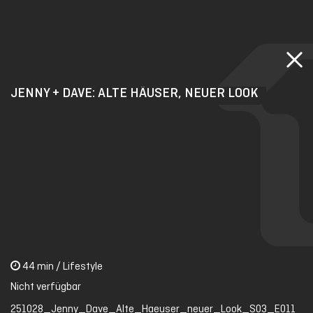
Skip
to
main
content
JENNY + DAVE: ALTE HÄUSER, NEUER LOOK
44 min / Lifestyle
Nicht verfügbar
251028_Jenny_Dave_Alte_Haeuser_neuer_Look_S03_E011