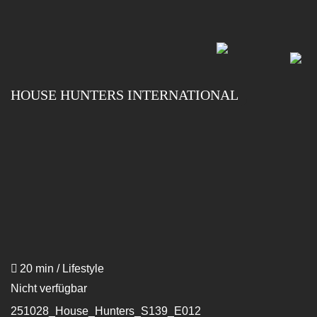
Skip
to
main
content
HOUSE HUNTERS INTERNATIONAL
20 min / Lifestyle
Nicht verfügbar
251028_House_Hunters_S139_E012