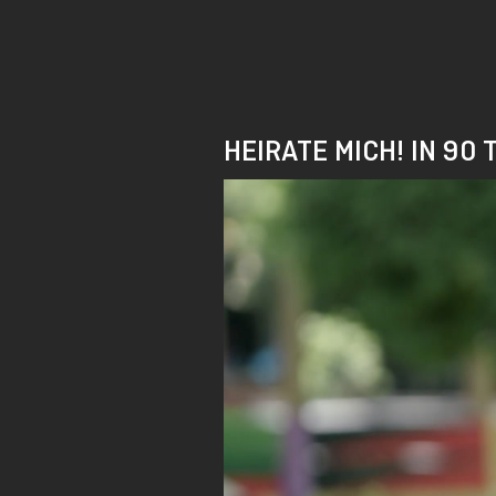
Skip
to
main
content
HEIRATE MICH! IN 90