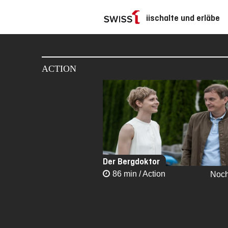
iischalte und erläbe
Skip
to
main
ACTION
content
Der Bergdoktor
86 min / Action
Noch