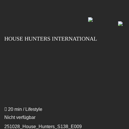
Skip
to
main
content
HOUSE HUNTERS INTERNATIONAL
20 min / Lifestyle
Nicht verfügbar
251028_House_Hunters_S138_E009