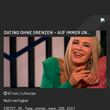
Skip
to
main
content
DATING OHNE GRENZEN – AUF IMMER UND EWIG?
87 min / Lifestyle
Nicht verfügbar
230727_90_Tage_immer_ewig_S06_E017